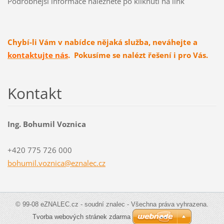
Podrobnější informace naleznete po kliknutí na link
Chybí-li Vám v nabídce nějaká služba, neváhejte a
kontaktujte nás
. Pokusíme se nalézt řešení i pro Vás.
Kontakt
Ing. Bohumil Voznica
+420 775 726 000
bohumil.
voznica@
eznalec.
cz
© 99-08 eZNALEC.cz - soudní znalec - Všechna práva vyhrazena.
Tvorba webových stránek zdarma